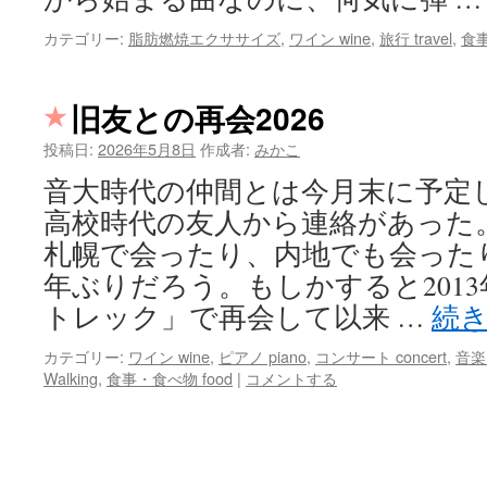
カテゴリー:
脂肪燃焼エクササイズ
,
ワイン wine
,
旅行 travel
,
食事
旧友との再会2026
投稿日:
2026年5月8日
作成者:
みかこ
音大時代の仲間とは今月末に予定
高校時代の友人から連絡があった
札幌で会ったり、内地でも会った
年ぶりだろう。もしかすると201
トレック」で再会して以来 …
続
カテゴリー:
ワイン wine
,
ピアノ piano
,
コンサート concert
,
音楽 
Walking
,
食事・食べ物 food
|
コメントする