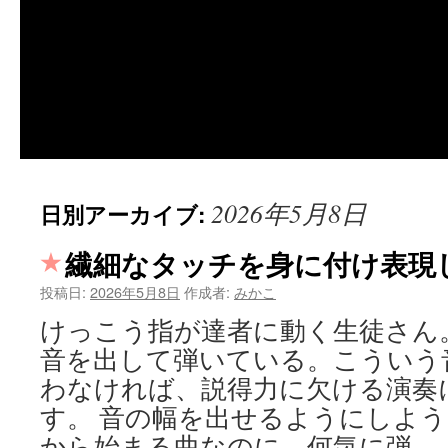
2026年5月8日
日別アーカイブ:
繊細なタッチを身に付け表現
投稿日:
2026年5月8日
作成者:
みかこ
けっこう指が達者に動く生徒さん
音を出して弾いている。こういう
わなければ、説得力に欠ける演奏
す。 音の幅を出せるようにしよう
から始まる曲なのに、何気に弾 