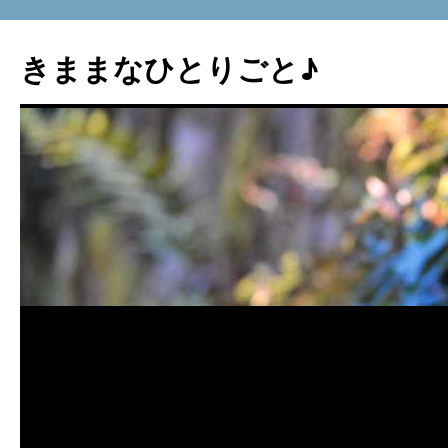
コ
ン
きままなひとりごと♪
テ
ン
ツ
へ
ス
キ
ッ
プ