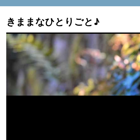
コ
ン
きままなひとりごと♪
テ
ン
ツ
へ
ス
キ
ッ
プ