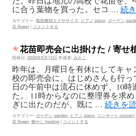
た。昨日は地元の高校で花苗を、
に合う葉物を買った。セコ …
続
カテゴリー:
脂肪燃焼エクササイズ
,
ピアノ piano
,
ガーデン gard
花 flower
|
コメントする
花苗即売会に出掛けた / 寄せ
投稿日:
2026年5月13日
作成者:
みかこ
昨年は、月曜日を有休にしてキャ
校の即売会に、はじめさんも行っ
日の午前中は流石に休めず、10時
た。 11時からなのに整理券を求め
ぎに出たのだが、既に …
続きを
カテゴリー:
ガーデン garden
,
ピアノ piano
,
コンサート concert
花 flower
,
癒やし healing
|
コメントする