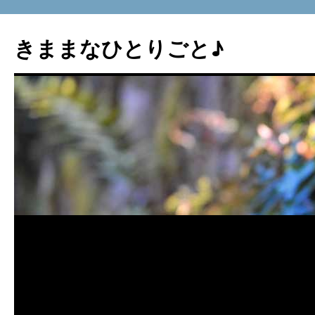
コ
ン
きままなひとりごと♪
テ
ン
ツ
へ
ス
キ
ッ
プ