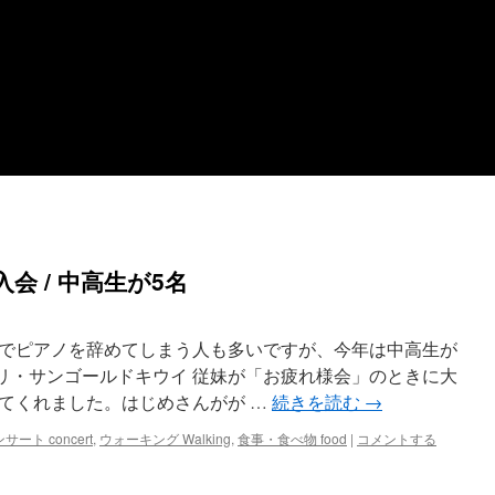
会 / 中高生が5名
でピアノを辞めてしまう人も多いですが、今年は中高生が
プリ・サンゴールドキウイ 従妹が「お疲れ様会」のときに大
てくれました。はじめさんがが …
続きを読む
→
サート concert
,
ウォーキング Walking
,
食事・食べ物 food
|
コメントする