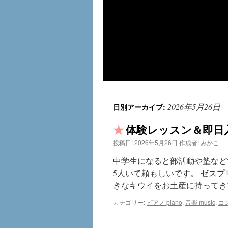
2026年5月26日
日別アーカイブ:
体験レッスン＆即日入
投稿日:
2026年5月26日
作成者:
みかこ
中学生になると部活動や塾など
5人いて頼もしいです。 ゼス
きなキウイをお土産に持ってき
カテゴリー:
ピアノ piano
,
音楽 music
,
コン