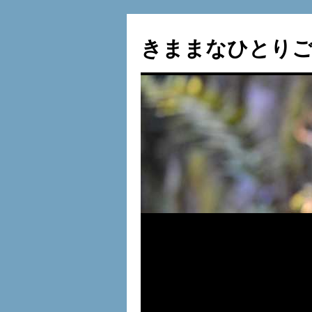
コ
ン
きままなひとりご
テ
ン
ツ
へ
ス
キ
ッ
プ