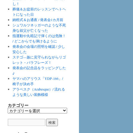
し！
葬儀＆お盆前のレッスンでヘトヘ
トになった日
納棺式＆お通夜 / 発表会1カ月前
シュワルツネッガーのような不死
身な叔父が亡くなった
指運動や丸暗記で弾くのは危険！
/ どこからでも弾けるように
発表会の会場の照明を確認 / 少し
安心した
ステゴ―族に見守られながらリゴ
レット・パラフレーズ！
発表会の記念品をラッピングした
♪
ヤマハのアリウス「YDP-166」/
椅子が決め手
アラベスク（Arabesque）/ 流れる
ような美しい装飾模様
カテゴリー
カ
テ
ゴ
リ
ー