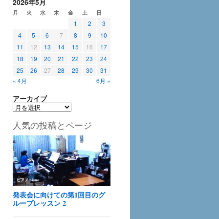
2026年5月
月
火
水
木
金
土
日
1
2
3
4
5
6
7
8
9
10
11
12
13
14
15
16
17
18
19
20
21
22
23
24
25
26
27
28
29
30
31
« 4月
6月 »
アーカイブ
ア
ー
人気の投稿とページ
カ
イ
ブ