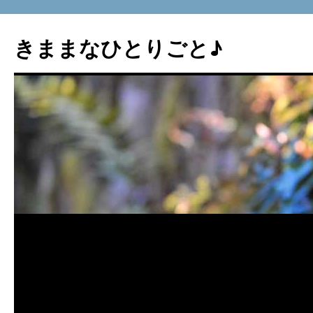
コ
ン
きままなひとりごと♪
テ
ン
ツ
へ
ス
キ
ッ
プ