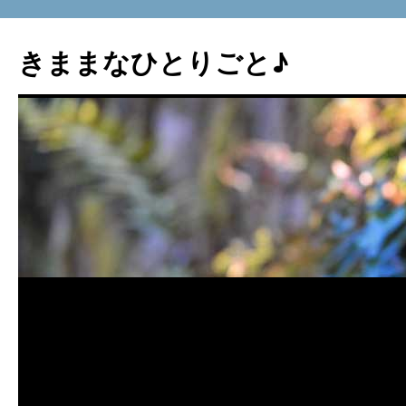
コ
ン
きままなひとりごと♪
テ
ン
ツ
へ
ス
キ
ッ
プ