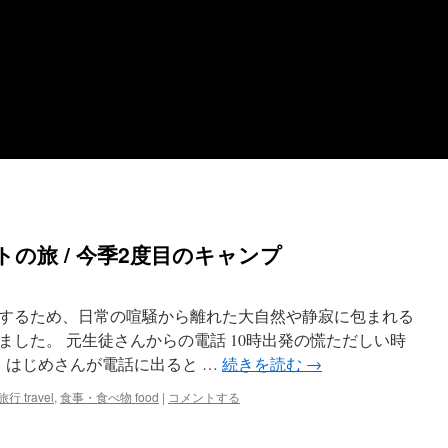
の旅 / 今季2度目のキャンプ
するため、日常の喧騒から離れた大自然や静寂に包まれる
した。 元生徒さんからの電話 10時出発の慌ただしい時
。はじめさんが電話に出ると …
続きを読む
→
旅行 travel
,
食事・食べ物 food
|
コメントする