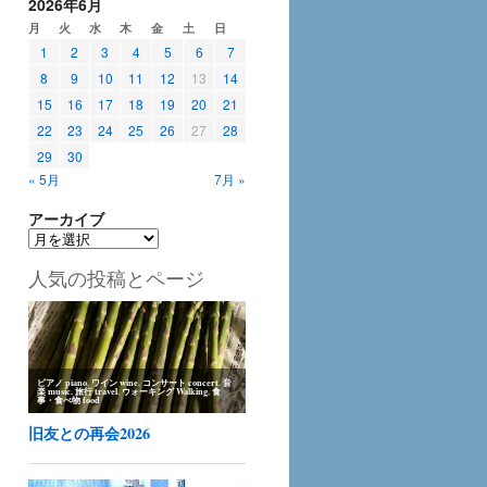
2026年6月
月
火
水
木
金
土
日
1
2
3
4
5
6
7
8
9
10
11
12
13
14
15
16
17
18
19
20
21
22
23
24
25
26
27
28
29
30
« 5月
7月 »
アーカイブ
ア
ー
人気の投稿とページ
カ
イ
ブ