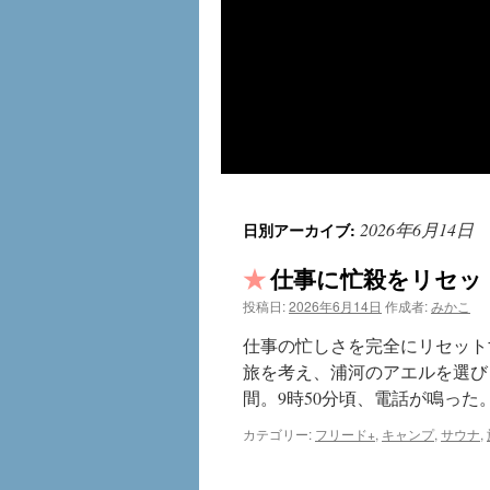
2026年6月14日
日別アーカイブ:
仕事に忙殺をリセット
投稿日:
2026年6月14日
作成者:
みかこ
仕事の忙しさを完全にリセット
旅を考え、浦河のアエルを選びま
間。9時50分頃、電話が鳴った
カテゴリー:
フリード+
,
キャンプ
,
サウナ
,