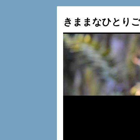
コ
ン
きままなひとりご
テ
ン
ツ
へ
ス
キ
ッ
プ