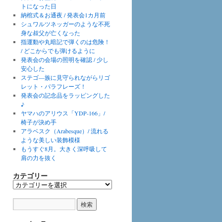
トになった日
納棺式＆お通夜 / 発表会1カ月前
シュワルツネッガーのような不死
身な叔父が亡くなった
指運動や丸暗記で弾くのは危険！
/ どこからでも弾けるように
発表会の会場の照明を確認 / 少し
安心した
ステゴ―族に見守られながらリゴ
レット・パラフレーズ！
発表会の記念品をラッピングした
♪
ヤマハのアリウス「YDP-166」/
椅子が決め手
アラベスク（Arabesque）/ 流れる
ような美しい装飾模様
もうすぐ8月。大きく深呼吸して
肩の力を抜く
カテゴリー
カ
テ
ゴ
リ
ー