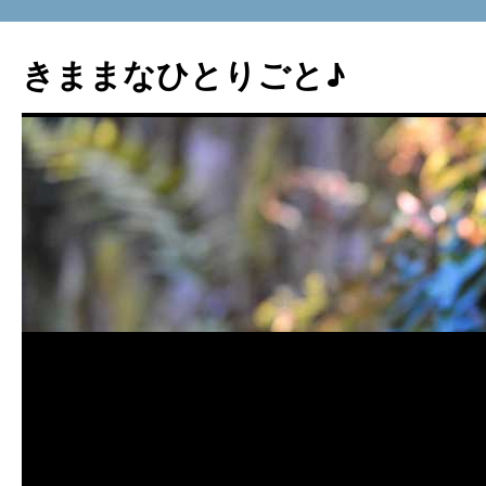
コ
ン
きままなひとりごと♪
テ
ン
ツ
へ
ス
キ
ッ
プ