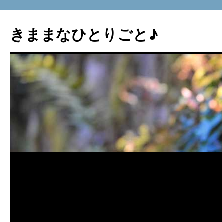
コ
ン
きままなひとりごと♪
テ
ン
ツ
へ
ス
キ
ッ
プ