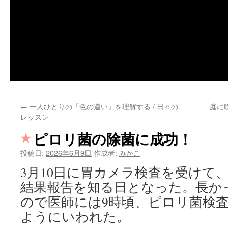
←
一人ひとりの「色の違い」を理解する / 日々の
庭に
レッスン
ピロリ菌の除菌に成功！
投稿日:
2026年6月9日
作成者:
みかこ
3月10日に胃カメラ検査を受けて
結果報告を知る日となった。長かっ
ので医師には9時頃、ピロリ菌検
ようにいわれた。