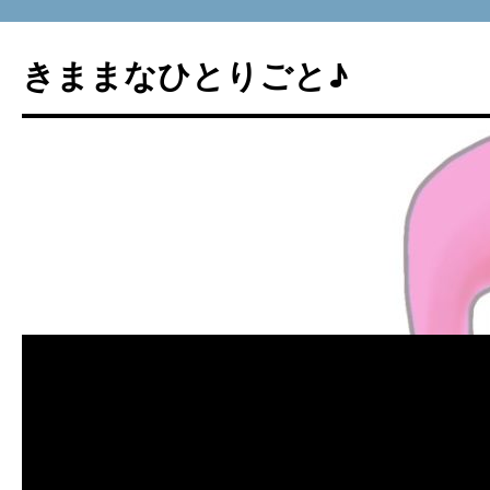
コ
ン
きままなひとりごと♪
テ
ン
ツ
へ
ス
キ
ッ
プ