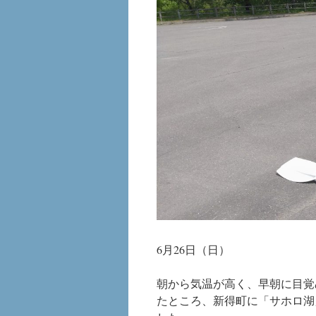
6月26日（日）
朝から気温が高く、早朝に目覚
たところ、新得町に「サホロ湖