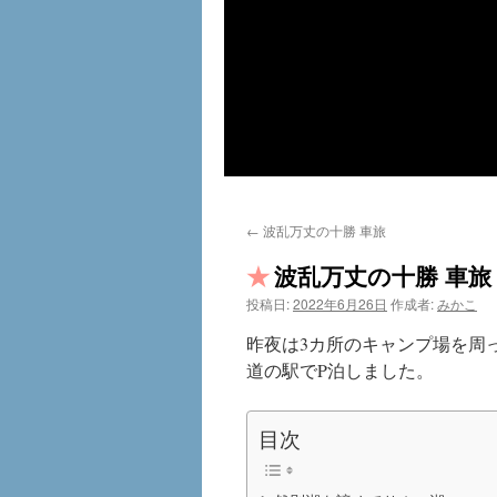
←
波乱万丈の十勝 車旅
波乱万丈の十勝 車旅 
投稿日:
2022年6月26日
作成者:
みかこ
昨夜は3カ所のキャンプ場を周
道の駅でP泊しました。
目次