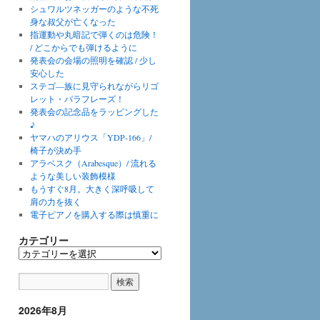
シュワルツネッガーのような不死
身な叔父が亡くなった
指運動や丸暗記で弾くのは危険！
/ どこからでも弾けるように
発表会の会場の照明を確認 / 少し
安心した
ステゴ―族に見守られながらリゴ
レット・パラフレーズ！
発表会の記念品をラッピングした
♪
ヤマハのアリウス「YDP-166」/
椅子が決め手
アラベスク（Arabesque）/ 流れる
ような美しい装飾模様
もうすぐ8月。大きく深呼吸して
肩の力を抜く
電子ピアノを購入する際は慎重に
カテゴリー
カ
テ
ゴ
リ
ー
2026年8月