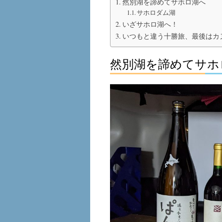
然別湖を諦めてサホロ湖へ
サホロダム湖
いざサホロ湖へ！
いつもと違う十勝旅、最後はカ
然別湖を諦めてサホ