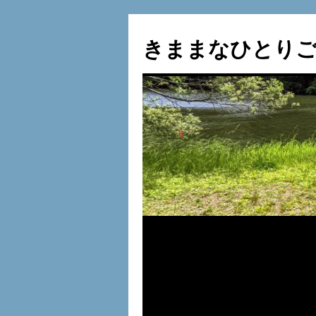
コ
ン
きままなひとりご
テ
ン
ツ
へ
ス
キ
ッ
プ