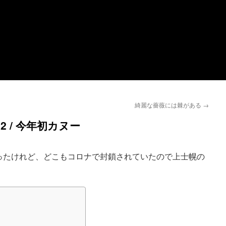
綺麗な薔薇には棘がある
→
2 / 今年初カヌー
ったけれど、どこもコロナで封鎖されていたので上士幌の