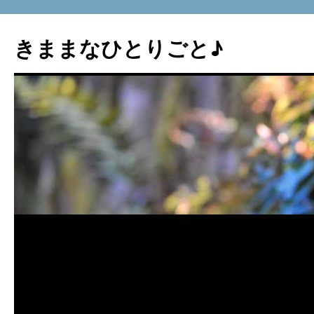
コ
ン
きままなひとりごと♪
テ
ン
ツ
へ
ス
キ
ッ
プ