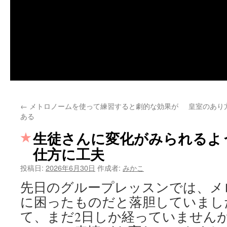
←
メトロノームを使って練習すると劇的な効果が
皇室のあり
ある
生徒さんに変化がみられるよう
仕方に工夫
投稿日:
2026年6月30日
作成者:
みかこ
先日のグループレッスンでは、メ
に困ったものだと落胆していまし
て、まだ2日しか経っていません