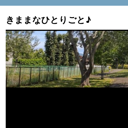
コ
ン
きままなひとりごと♪
テ
ン
ツ
へ
ス
キ
ッ
プ