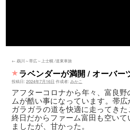
←
鵡川～帯広～上士幌 /道東車旅
ラベンダーが満開 / オーバ
投稿日:
2024年7月16日
作成者:
みかこ
アフターコロナから年々、富良野
ムが酷い事になっています。帯広
ガラガラの道を快適に走ってきた
終日だからファーム富田も空いて
ましたが、甘かった。