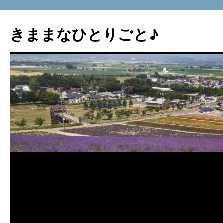
コ
ン
きままなひとりごと♪
テ
ン
ツ
へ
ス
キ
ッ
プ