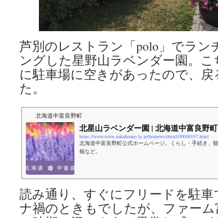
芦別のレストラン「polo」でラ
ングした星野山ラベンダー園。こ
に駐車場に空きがあったので、戻
た。
北海道中富良野町
北星山ラベンダー園 | 北海道中富良野町
https://www.town.nakafurano.lg.jp/hotnews/detail/00000197.html
北海道中富良野町公式ホームページ。くらし・手続き、
報など。
読み通り、すぐにフリードを駐車
ナ禍のときもでしたが、ファーム