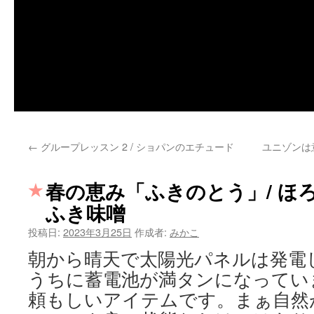
←
グループレッスン 2 / ショパンのエチュード
ユニゾンは
春の恵み「ふきのとう」/ ほ
ふき味噌
投稿日:
2023年3月25日
作成者:
みかこ
朝から晴天で太陽光パネルは発電
うちに蓄電池が満タンになってい
頼もしいアイテムです。まぁ自然