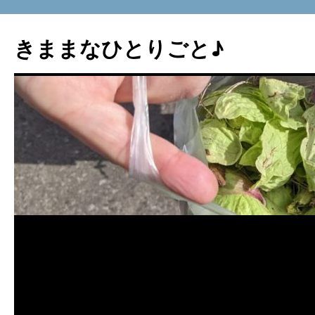
コ
ン
きままなひとりごと♪
テ
ン
ツ
へ
ス
キ
ッ
プ