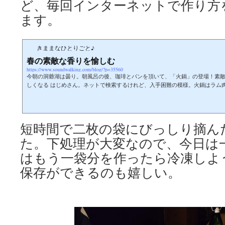
ど、毎回インターネットで作り方
ます。
きままなひとりごと♪
春の素敵な香りを愉しむ
https://www.soundwalking.com/blog/?p=35560
今朝の洞爺湖は曇り。朝風呂の後、珈琲とパンを頂いて、「火鍋」の登場！素
しくなる はじめさん。ネットで検索するけれど、入手困難の模様。火鍋はラム
ね。色々なスパイスが効いて、とても美味しかったです。火鍋で身体も温まっ
と外へ出てお車を拝見コーナー。エスティマは大きいですね～！いつでもキャ
とキャンプ道具満載でした。カヌーも楽しみですね、ノンさん。コーさんのフ
せてもらいました。そして、アルデオ君から乗り換える心得をしっ...
短時間で二枚の袋にびっしり摘ん
た。下処理が大変なので、今日は
はもう一袋分を作ったら冷凍しよ
保存ができるのも嬉しい。