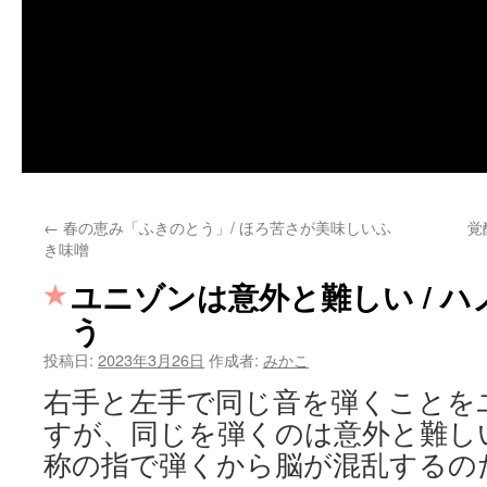
←
春の恵み「ふきのとう」/ ほろ苦さが美味しいふ
覚
き味噌
ユニゾンは意外と難しい / 
う
投稿日:
2023年3月26日
作成者:
みかこ
右手と左手で同じ音を弾くことを
すが、同じを弾くのは意外と難し
称の指で弾くから脳が混乱するの