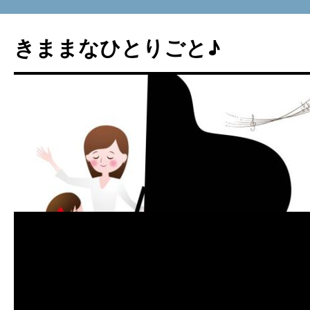
コ
ン
きままなひとりごと♪
テ
ン
ツ
へ
ス
キ
ッ
プ