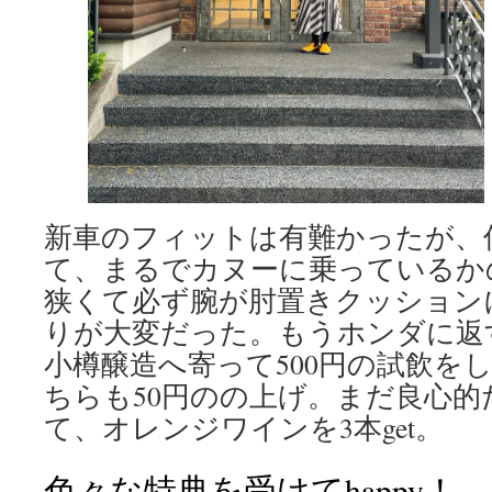
新車のフィットは有難かったが、
て、まるでカヌーに乗っているか
狭くて必ず腕が肘置きクッション
りが大変だった。もうホンダに返
小樽醸造へ寄って500円の試飲を
ちらも50円のの上げ。まだ良心
て、オレンジワインを3本get。
色々な特典を受けてhappy！