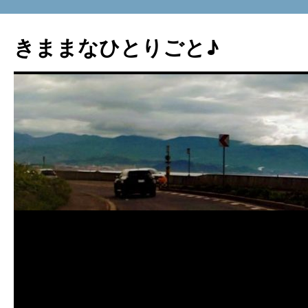
コ
ン
きままなひとりごと♪
テ
ン
ツ
へ
ス
キ
ッ
プ