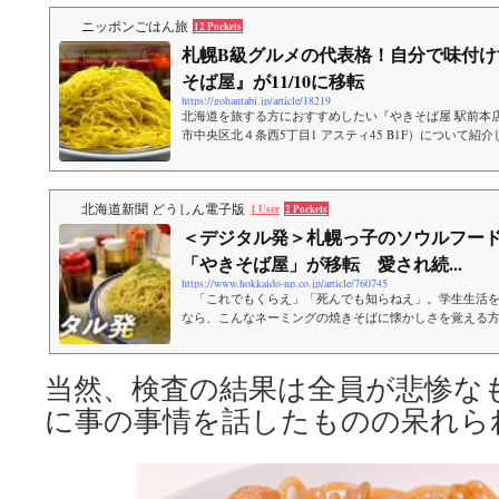
ニッポンごはん旅
12 Pockets
札幌B級グルメの代表格！自分で味付け
そば屋』が11/10に移転
https://gohantabi.jp/article/18219
北海道を旅する方におすすめしたい『やきそば屋 駅前本
市中央区北４条西5丁目1 アスティ45 B1F）について紹
す。
北海道新聞 どうしん電子版
1 User
2 Pockets
＜デジタル発＞札幌っ子のソウルフー
「やきそば屋」が移転 愛され続...
https://www.hokkaido-np.co.jp/article/760745
「これでもくらえ」「死んでも知らねえ」。学生生活を
なら、こんなネーミングの焼きそばに懐かしさを覚える
せん。最大１２玉分の超大盛りで知られる「やきそば屋大通
当然、検査の結果は全員が悲惨な
に事の事情を話したものの呆れら