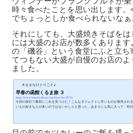
ウィンナーかフランクフルトが乗
時々食べたことを思い出します。
でちょっとしか食べられないなぁ
それにしても、大盛焼きそばをは
には大盛のお店が数多くありますよ
の「磯谷」という食堂にふと立ち
てつもない大盛が自慢のお店のよ
ました。
きままなひとりごと♪
早春の函館くるま旅 ３
https://www.soundwalking.com/blog/?p=28736
今回の旅行で最初にこれを見つけた！こんなダイレクトに辛いものが発売され
いもの好きな人が多いのではないかしらと思った。あまりにも気に入って、昨
道」の旅にも連れていきました。でも、本当に辛いですよ。今朝も快晴だった
ライブしようと事になり、知内、福島、松前、江差と廻りました。福島の道の
足がないから「だるまいか」なのかな。それにしても、３日間とも快晴でした
ったです。桜が咲いたら綺麗でしょうね。道は空いていて景色も...
目の前でカツカレーのご飯を盛っ