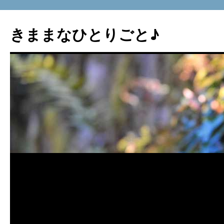
コ
ン
きままなひとりごと♪
テ
ン
ツ
へ
ス
キ
ッ
プ