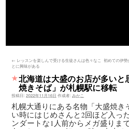
←
レッスンを楽しんで受ける生徒さんは色々なこ
初めての伊勢
とに興味がある
北海道は大盛のお店が多いと思
焼きそば」が札幌駅に移転
投稿日:
2022年11月16日
作成者:
みかこ
札幌大通りにある名物「大盛焼き
い時にはじめさんと2回ほど入っ
ンダートな1人前からメガ盛りま