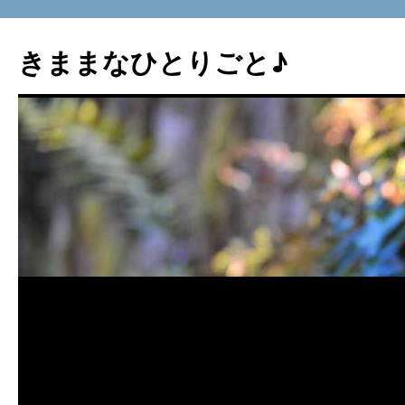
コ
ン
きままなひとりごと♪
テ
ン
ツ
へ
ス
キ
ッ
プ