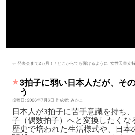
←
発表会まで2カ月！ / どこからでも弾けるように
女性天皇支持
3拍子に弱い日本人だが、そ
う
投稿日:
2026年7月6日
作成者:
みかこ
日本人が3拍子に苦手意識を持ち、
子（偶数拍子）へと変換したくな
歴史で培われた生活様式や、日本