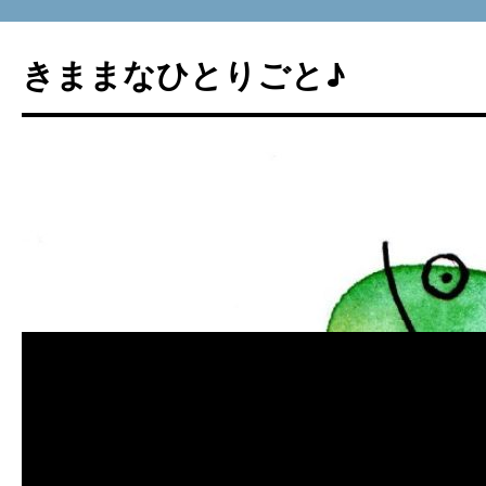
コ
ン
きままなひとりごと♪
テ
ン
ツ
へ
ス
キ
ッ
プ