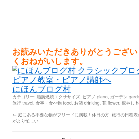
お読みいただきありがとうござい
くおねがいします。
にほんブログ村
カテゴリー:
脂肪燃焼エクササイズ
,
ピアノ piano
,
ガーデン gard
旅行 travel
,
食事・食べ物 food
,
お酒 drinking
,
花 flower
,
癒やし he
←
庭にある不要な物がフリードに満載！休日の方
旅行の日程表
がより忙しい