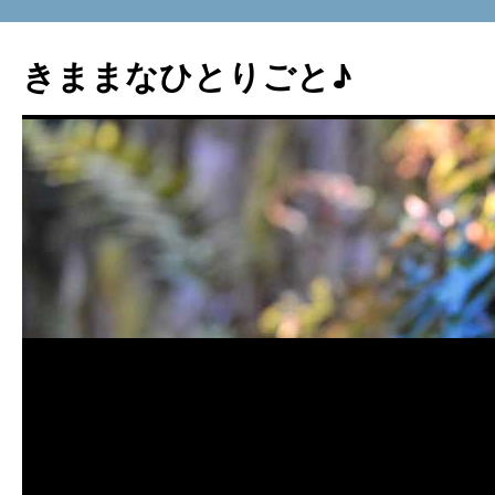
コ
ン
きままなひとりごと♪
テ
ン
ツ
へ
ス
キ
ッ
プ