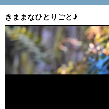
コ
ン
きままなひとりごと♪
テ
ン
ツ
へ
ス
キ
ッ
プ