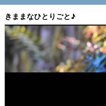
コ
ン
きままなひとりごと♪
テ
ン
ツ
へ
ス
キ
ッ
プ