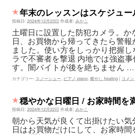
年末のレッスンはスケジュー
投稿日:
2024年12月23日
作成者:
みかこ
土曜日に設置した防犯カメラ。か
日、お買物から帰ってきたら警報
ました。使い方をしっかり把握し
ラで不審者を撃退 内地では強盗
す。闇バイトが後を絶ちません 
カテゴリー:
スノーシュー
,
ピアノ piano
,
癒やし healing
|
コメン
穏やかな日曜日 / お家時間を
投稿日:
2024年12月22日
作成者:
みかこ
朝から天気が良くて出掛けたい気
日はお買物だけにして、お家時間