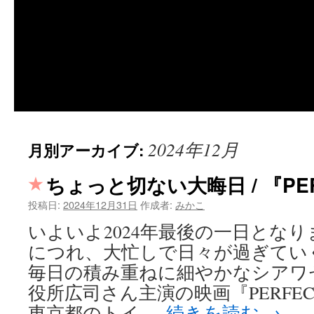
2024年12月
月別アーカイブ:
ちょっと切ない大晦日 / 『PER
投稿日:
2024年12月31日
作成者:
みかこ
いよいよ2024年最後の一日とな
につれ、大忙しで日々が過ぎてい
毎日の積み重ねに細やかなシアワ
役所広司さん主演の映画『PERFEC
東京都のトイ …
続きを読む
→