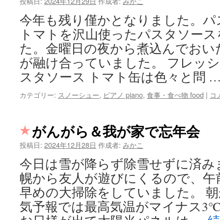
投稿日:
2024年12月29日
作成者:
みかこ
今年も残り僅かとなりました。パ
トマトを沢山使ったパスタソース
た。金曜日の夜から煮込んでおい
が融け合っていました。 フレッ
スタソース トマト缶は色々と問 
カテゴリー:
スノーシュー
,
ピアノ piano
,
食事・食べ物 food
|
コ
がんがら＆我が家で忘年会
投稿日:
2024年12月28日
作成者:
みかこ
今日は雪が降らず除雪せずに済み
幌から友人が遊びにくるので、午
早めの大掃除をしていました。 朝
気予報では最高気温がマイナス3