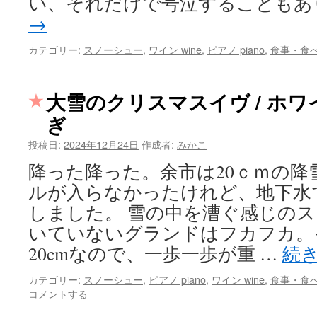
い、それだけで号泣することもあ
→
カテゴリー:
スノーシュー
,
ワイン wine
,
ピアノ piano
,
食事・食べ物
大雪のクリスマスイヴ / ホ
ぎ
投稿日:
2024年12月24日
作成者:
みかこ
降った降った。余市は20ｃｍの降
ルが入らなかったけれど、地下水
しました。 雪の中を漕ぐ感じのス
いていないグランドはフカフカ。
20cmなので、一歩一歩が重 …
続
カテゴリー:
スノーシュー
,
ピアノ piano
,
ワイン wine
,
食事・食べ物
コメントする