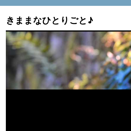
コ
ン
きままなひとりごと♪
テ
ン
ツ
へ
ス
キ
ッ
プ