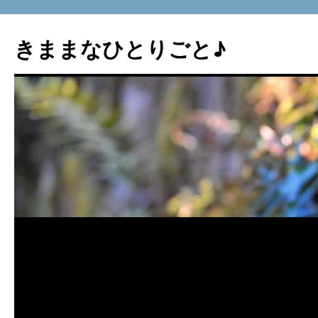
コ
ン
きままなひとりごと♪
テ
ン
ツ
へ
ス
キ
ッ
プ