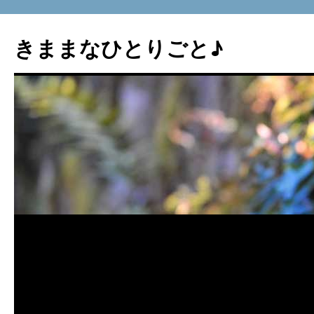
コ
ン
きままなひとりごと♪
テ
ン
ツ
へ
ス
キ
ッ
プ