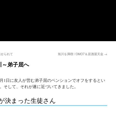
魅せられて
旭川を満喫 / OMO7＆居酒屋天金
→
旭川～弟子屈へ
1月1日に友人が営む弟子屈のペンションでオフをするとい
。そして、それが遂に近づいてきました。
が決まった生徒さん