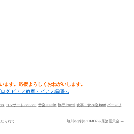
います。応援よろしくおねがいします。
no
,
コンサート concert
,
音楽 music
,
旅行 travel
,
食事・食べ物 food
パーマリ
魅せられて
旭川を満喫 / OMO7＆居酒屋天金
→