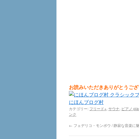
お読みいただきありがとうござ
にほんブログ村
カテゴリー:
フリード+
,
サウナ
,
ピアノ pia
ンク
←
フェデリコ・モンポウ / 静寂な音楽に