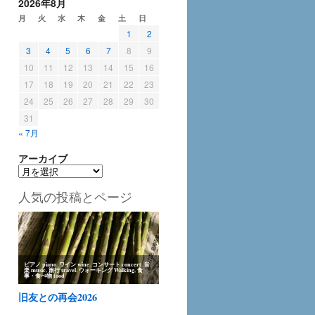
2026年8月
月
火
水
木
金
土
日
1
2
3
4
5
6
7
8
9
10
11
12
13
14
15
16
17
18
19
20
21
22
23
24
25
26
27
28
29
30
31
« 7月
アーカイブ
ア
ー
人気の投稿とページ
カ
イ
ブ