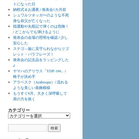
トになった日
納棺式＆お通夜 / 発表会1カ月前
シュワルツネッガーのような不死
身な叔父が亡くなった
指運動や丸暗記で弾くのは危険！
/ どこからでも弾けるように
発表会の会場の照明を確認 / 少し
安心した
ステゴ―族に見守られながらリゴ
レット・パラフレーズ！
発表会の記念品をラッピングした
♪
ヤマハのアリウス「YDP-166」/
椅子が決め手
アラベスク（Arabesque）/ 流れる
ような美しい装飾模様
もうすぐ8月。大きく深呼吸して
肩の力を抜く
カテゴリー
カ
テ
ゴ
リ
ー