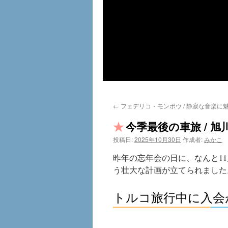
←
フェデリコ・モンポウ / 静寂な音楽に
今季最後の車旅 / 
投稿日:
2025年10月30日
作成者:
みかこ
昨年の忘年会の日に、なんと1
う壮大な計画が立てられました
トルコ旅行中に入会