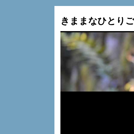
コ
ン
きままなひとりご
テ
ン
ツ
へ
ス
キ
ッ
プ