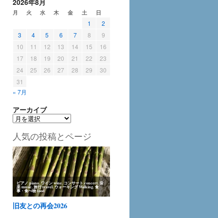
2026年8月
月
火
水
木
金
土
日
1
2
3
4
5
6
7
8
9
10
11
12
13
14
15
16
17
18
19
20
21
22
23
24
25
26
27
28
29
30
31
« 7月
アーカイブ
ア
ー
人気の投稿とページ
カ
イ
ブ