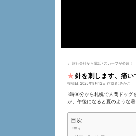
←
旅行会社から電話 / スカーフが必須！
針を刺します、痛いで
投稿日:
2025年9月12日
作成者:
みかこ
8時30分から札幌で人間ドッ
が、午後になると夏のような暑
目次