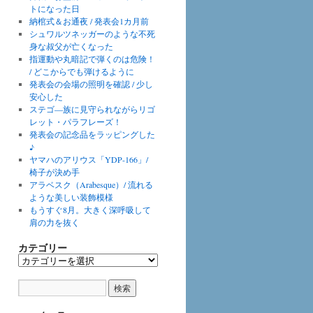
トになった日
納棺式＆お通夜 / 発表会1カ月前
シュワルツネッガーのような不死
身な叔父が亡くなった
指運動や丸暗記で弾くのは危険！
/ どこからでも弾けるように
発表会の会場の照明を確認 / 少し
安心した
ステゴ―族に見守られながらリゴ
レット・パラフレーズ！
発表会の記念品をラッピングした
♪
ヤマハのアリウス「YDP-166」/
椅子が決め手
アラベスク（Arabesque）/ 流れる
ような美しい装飾模様
もうすぐ8月。大きく深呼吸して
肩の力を抜く
カテゴリー
カ
テ
ゴ
リ
ー