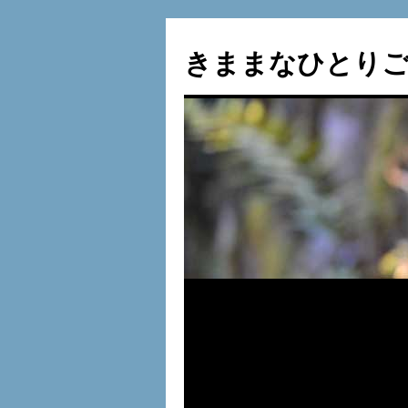
コ
ン
きままなひとりご
テ
ン
ツ
へ
ス
キ
ッ
プ