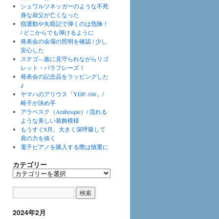
シュワルツネッガーのような不死
身な叔父が亡くなった
指運動や丸暗記で弾くのは危険！
/ どこからでも弾けるように
発表会の会場の照明を確認 / 少し
安心した
ステゴ―族に見守られながらリゴ
レット・パラフレーズ！
発表会の記念品をラッピングした
♪
ヤマハのアリウス「YDP-166」/
椅子が決め手
アラベスク（Arabesque）/ 流れる
ような美しい装飾模様
もうすぐ8月。大きく深呼吸して
肩の力を抜く
電子ピアノを購入する際は慎重に
カテゴリー
カ
テ
ゴ
リ
ー
2024年2月