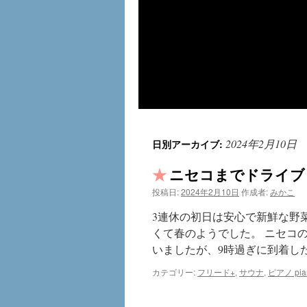
2024年2月10日
日別アーカイブ:
ニセコまでドライブ 
投稿日:
2024年2月10日
作成者:
みかこ
3連休の初日は安心で新鮮な野
くて春のようでした。 ニセコ
いましたが、9時過ぎに到着し
カテゴリー:
フリード+
,
サウナ
,
ピアノ pia