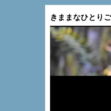
コ
ン
きままなひとりご
テ
ン
ツ
へ
ス
キ
ッ
プ