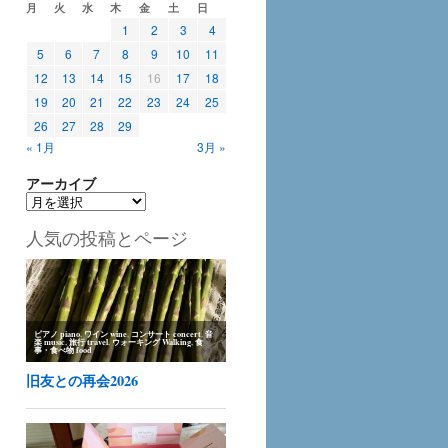
月
火
水
木
金
土
日
1
2
3
4
5
6
7
8
9
10
11
12
13
14
15
16
17
18
19
20
21
22
23
24
25
26
27
28
29
« 1月
3月 »
アーカイブ
ア
ー
人気の投稿とページ
カ
イ
ブ