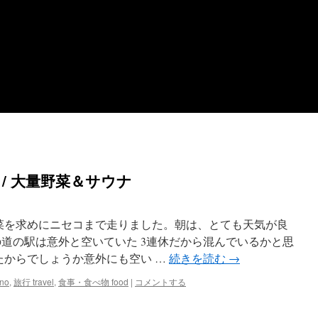
/ 大量野菜＆サウナ
菜を求めにニセコまで走りました。朝は、とても天気が良
の道の駅は意外と空いていた 3連休だから混んでいるかと思
たからでしょうか意外にも空い …
続きを読む
→
no
,
旅行 travel
,
食事・食べ物 food
|
コメントする