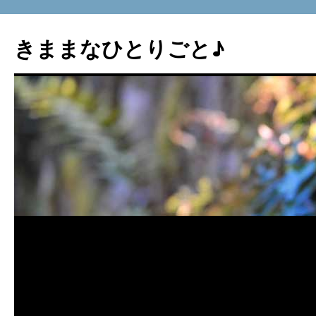
コ
ン
きままなひとりごと♪
テ
ン
ツ
へ
ス
キ
ッ
プ