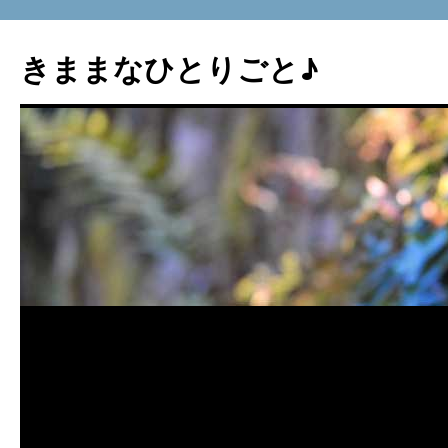
コ
ン
きままなひとりごと♪
テ
ン
ツ
へ
ス
キ
ッ
プ