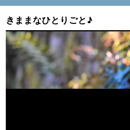
コ
ン
きままなひとりごと♪
テ
ン
ツ
へ
ス
キ
ッ
プ