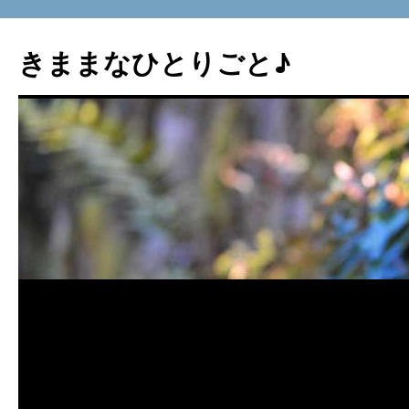
コ
ン
きままなひとりごと♪
テ
ン
ツ
へ
ス
キ
ッ
プ