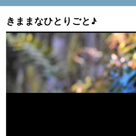
コ
ン
きままなひとりごと♪
テ
ン
ツ
へ
ス
キ
ッ
プ