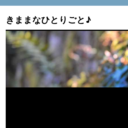
コ
ン
きままなひとりごと♪
テ
ン
ツ
へ
ス
キ
ッ
プ