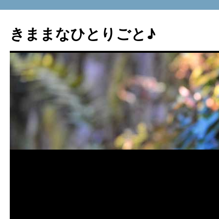
コ
ン
きままなひとりごと♪
テ
ン
ツ
へ
ス
キ
ッ
プ