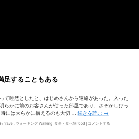
満足することもある
って唖然としたと、はじめさんから連絡があった。入った
明らかに前のお客さんが使った部屋であり、さぞかしびっ
 時には大らかに構えるのも大切 …
続きを読む
→
 travel
,
ウォーキング Walking
,
食事・食べ物 food
|
コメントする