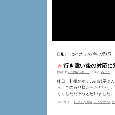
2022年12月3日
日別アーカイブ:
行き違い後の対応に
投稿日:
2022年12月3日
作成者:
みかこ
昨日、札幌のホテルの部屋に入
ら、この有り様だったという。
くりしただろうと思いました。
カテゴリー:
ピアノ piano
,
ワイン wine
,
旅行