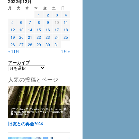
2022年12月
月
火
水
木
金
土
日
1
2
3
4
5
6
7
8
9
10
11
12
13
14
15
16
17
18
19
20
21
22
23
24
25
26
27
28
29
30
31
« 11月
1月 »
アーカイブ
ア
ー
人気の投稿とページ
カ
イ
ブ