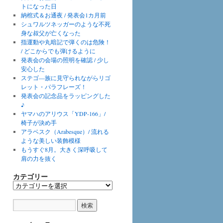
トになった日
納棺式＆お通夜 / 発表会1カ月前
シュワルツネッガーのような不死
身な叔父が亡くなった
指運動や丸暗記で弾くのは危険！
/ どこからでも弾けるように
発表会の会場の照明を確認 / 少し
安心した
ステゴ―族に見守られながらリゴ
レット・パラフレーズ！
発表会の記念品をラッピングした
♪
ヤマハのアリウス「YDP-166」/
椅子が決め手
アラベスク（Arabesque）/ 流れる
ような美しい装飾模様
もうすぐ8月。大きく深呼吸して
肩の力を抜く
カテゴリー
カ
テ
ゴ
リ
ー