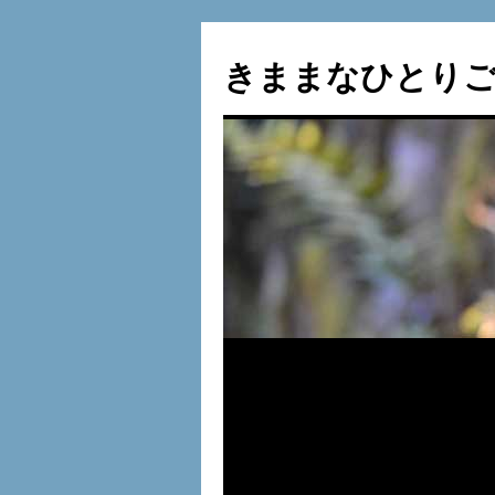
コ
ン
きままなひとりご
テ
ン
ツ
へ
ス
キ
ッ
プ