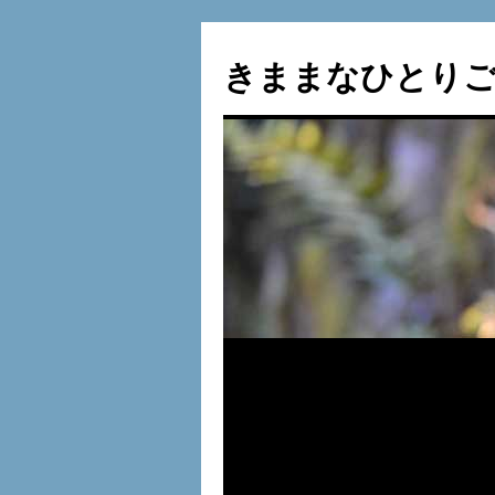
コ
ン
きままなひとりご
テ
ン
ツ
へ
ス
キ
ッ
プ