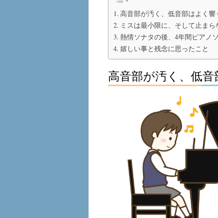
高音部が汚く、低音部はよく響
ミスは最小限に、そして止まら
熱情ソナタの後、4年間ピアノ
嬉しい事と残念に思ったこと
高音部が汚く、低音