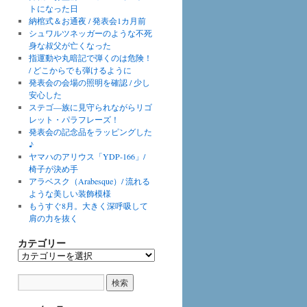
トになった日
納棺式＆お通夜 / 発表会1カ月前
シュワルツネッガーのような不死
身な叔父が亡くなった
指運動や丸暗記で弾くのは危険！
/ どこからでも弾けるように
発表会の会場の照明を確認 / 少し
安心した
ステゴ―族に見守られながらリゴ
レット・パラフレーズ！
発表会の記念品をラッピングした
♪
ヤマハのアリウス「YDP-166」/
椅子が決め手
アラベスク（Arabesque）/ 流れる
ような美しい装飾模様
もうすぐ8月。大きく深呼吸して
肩の力を抜く
カテゴリー
カ
テ
ゴ
リ
ー