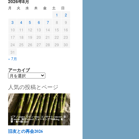
2026年8月
月
火
水
木
金
土
日
1
2
3
4
5
6
7
8
9
10
11
12
13
14
15
16
17
18
19
20
21
22
23
24
25
26
27
28
29
30
31
« 7月
アーカイブ
ア
ー
人気の投稿とページ
カ
イ
ブ