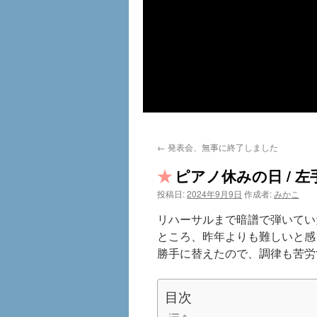
←
発表会、無事に終了しました
ピアノ休みの日 / 
投稿日:
2024年9月9日
作成者:
みかこ
リハーサルまで暗譜で弾いてい
ところ、昨年よりも難しいと感
勝手に替えたので、調律も苦労
目次