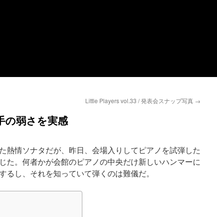
Little Players vol.33 / 発表会スナップ写真
→
左手の弱さを実感
た熱情ソナタだが、昨日、会場入りしてピアノを試弾した
じた。何者かが会館のピアノの中央だけ新しいハンマーに
するし、それを知っていて弾くのは難儀だ。