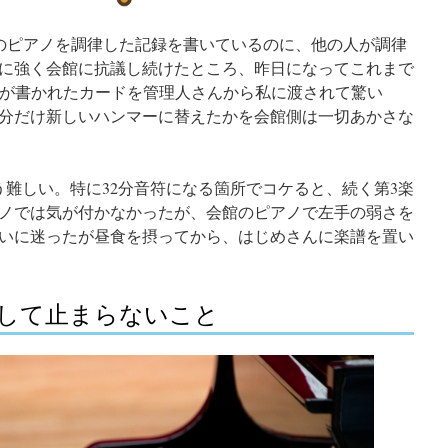
のピアノを調律した記録を書いているのに、他の人が調律
に強く会館に抗議し続けたところ、昨日になってこれまで
のが書かれたカードを管理人さんから私に渡されて驚い
分だけ新しいハンマーに替えたかを会館側は一切あかさな
う難しい。特に32分音符になる箇所でコケると、続く第3楽
ノでは気が付かなかったが、会館のピアノで左手の弱さを
いに迷ったが昼食を摂ってから、はじめさんに楽譜を置い
して止まらないこと