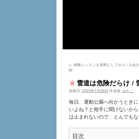
←
体験レッスンを有料にしてから / 入会
料
雪道は危険だらけ /
投稿日:
2023年1月29日
作成者:
みかこ
毎日、運動公園へ向かうときに
いよね？と相手に聞けないから
は止まれないので、とんでもな
目次