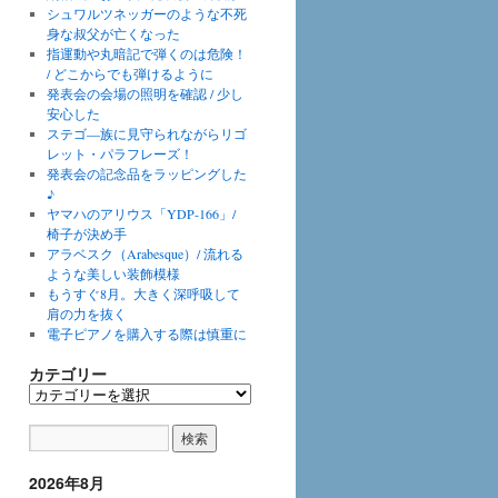
シュワルツネッガーのような不死
身な叔父が亡くなった
指運動や丸暗記で弾くのは危険！
/ どこからでも弾けるように
発表会の会場の照明を確認 / 少し
安心した
ステゴ―族に見守られながらリゴ
レット・パラフレーズ！
発表会の記念品をラッピングした
♪
ヤマハのアリウス「YDP-166」/
椅子が決め手
アラベスク（Arabesque）/ 流れる
ような美しい装飾模様
もうすぐ8月。大きく深呼吸して
肩の力を抜く
電子ピアノを購入する際は慎重に
カテゴリー
カ
テ
ゴ
リ
ー
2026年8月