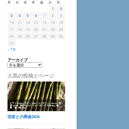
月
火
水
木
金
土
日
1
2
3
4
5
6
7
8
9
10
11
12
13
14
15
16
17
18
19
20
21
22
23
24
25
26
27
28
29
30
31
« 7月
アーカイブ
ア
ー
人気の投稿とページ
カ
イ
ブ