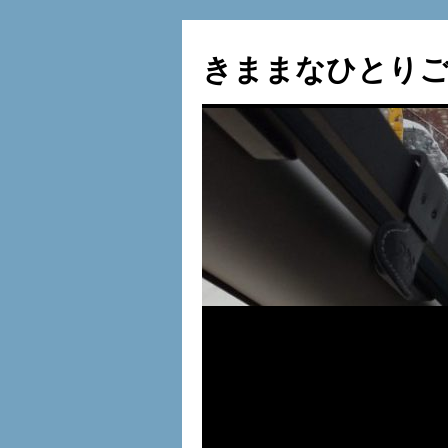
コ
ン
きままなひとりご
テ
ン
ツ
へ
ス
キ
ッ
プ