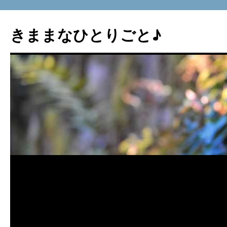
コ
ン
きままなひとりごと♪
テ
ン
ツ
へ
ス
キ
ッ
プ