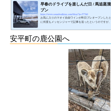
早春のドライブを楽しんだ日 / 馬追蒸
プン
https://www.soundwalking.com/blog/?p=57760
お気に入りのマオイ自由ワインが昨日プレオープンした
に何度もメッセンジャーで記事を送ったというのですが
ころではありませんでした。知っていたら初日に行けば
ました。思いがけず天候に恵まれ快適ドライブ天気予報
でしたが、朝は天気が良かったので出掛けることにしま
安平町の鹿公園へ
吹雪いてきたので、あまり酷くなるようだったらロイズ
ことにしました。血糖コントロールをしているので、ロイ
ハイカカオチョコレート...