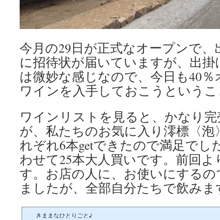
今月の29日が正式なオープンで、
に招待状が届いていますが、出掛
は微妙な感じなので、今日も40
ワインを入手しておこうというこ
ワインリストを見ると、かなり完
が、私たちのお気に入り澪標〈泡〉の
れぞれ6本getできたので満足で
わせて25本大人買いです。前回よ
す。お店の人に、お使いにするの
ましたが、全部自分たちで飲みま
きままなひとりごと♪