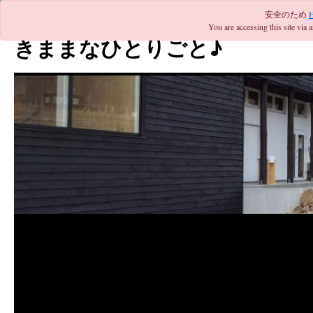
安全のため
コ
You are accessing this site via 
ン
きままなひとりごと♪
テ
ン
ツ
へ
ス
キ
ッ
プ