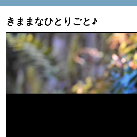
コ
ン
きままなひとりごと♪
テ
ン
ツ
へ
ス
キ
ッ
プ