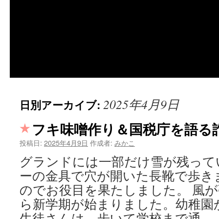
2025年4月9日
日別アーカイブ:
フキ味噌作り＆国税庁を語る
投稿日:
2025年4月9日
作成者:
みかこ
グランドには一部だけ雪が残って
ーの金具で穴が開いた長靴で歩き
のでお役目を果たしました。 風が
ら新学期が始まりました。幼稚園
生徒さんは、歩いて学校まで通 