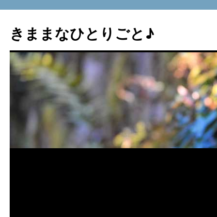
コ
ン
きままなひとりごと♪
テ
ン
ツ
へ
ス
キ
ッ
プ