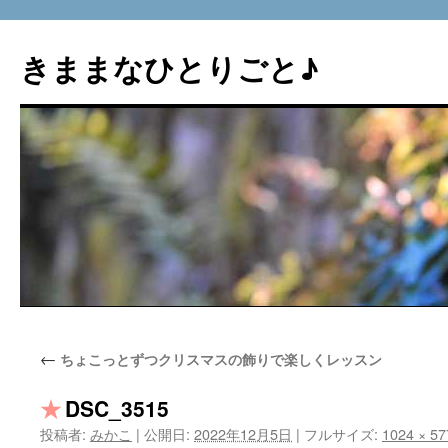
コ
ン
きままなひとりごと♪
テ
ン
ツ
へ
ス
キ
ッ
プ
←
ちょこっとずつクリスマスの飾りで楽しくレッスン
DSC_3515
投稿者:
みかこ
|
公開日:
2022年12月5日
|
フルサイズ:
1024 × 57