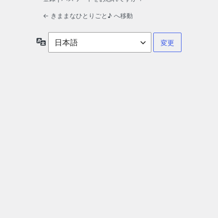
← きままなひとりごと♪ へ移動
言
語